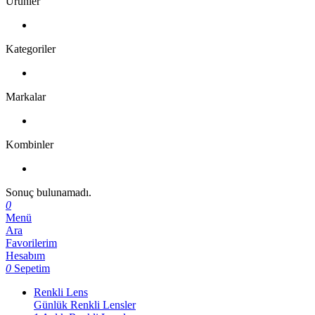
Ürünler
Kategoriler
Markalar
Kombinler
Sonuç bulunamadı.
0
Menü
Ara
Favorilerim
Hesabım
0
Sepetim
Renkli Lens
Günlük Renkli Lensler