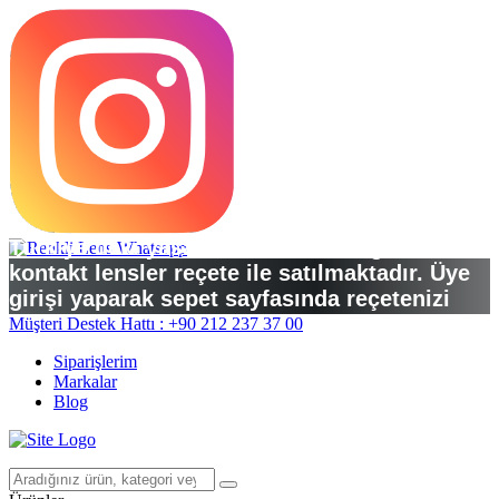
Türkiye’deki yasal düzenlemelere göre
kontakt lensler reçete ile satılmaktadır. Üye
girişi yaparak sepet sayfasında reçetenizi
yükleyebilirsiniz.
Müşteri Destek Hattı : +90 212 237 37 00
Siparişlerim
Markalar
Blog