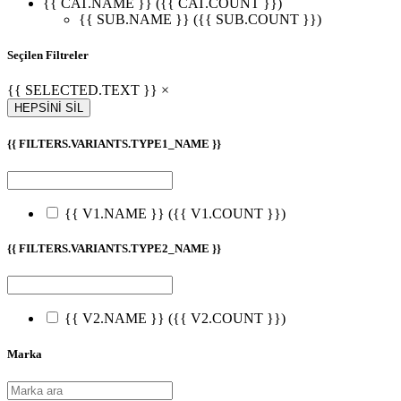
{{ CAT.NAME }} ({{ CAT.COUNT }})
{{ SUB.NAME }} ({{ SUB.COUNT }})
Seçilen Filtreler
{{ SELECTED.TEXT }} ×
HEPSİNİ SİL
{{ FILTERS.VARIANTS.TYPE1_NAME }}
{{ V1.NAME }}
({{ V1.COUNT }})
{{ FILTERS.VARIANTS.TYPE2_NAME }}
{{ V2.NAME }}
({{ V2.COUNT }})
Marka