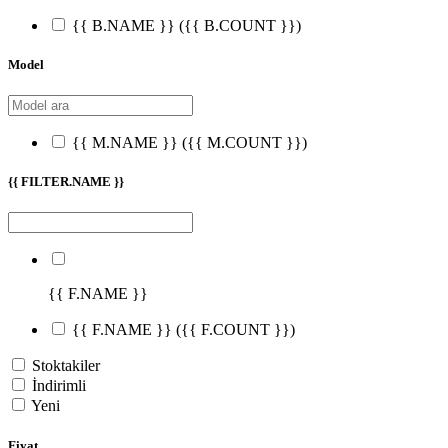
{{ B.NAME }}
({{ B.COUNT }})
Model
{{ M.NAME }}
({{ M.COUNT }})
{{ FILTER.NAME }}
{{ F.NAME }}
{{ F.NAME }}
({{ F.COUNT }})
Stoktakiler
İndirimli
Yeni
Fiyat