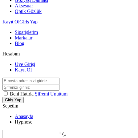
Gözyaşı Damlası
Aksesuar
Optik Gözlük
Kayıt Ol
Giriş Yap
Siparişlerim
Markalar
Blog
Hesabım
Üye Girişi
Kayıt Ol
Beni Hatırla
Şifremi Unuttum
Giriş Yap
Sepetim
Anasayfa
Hypnose