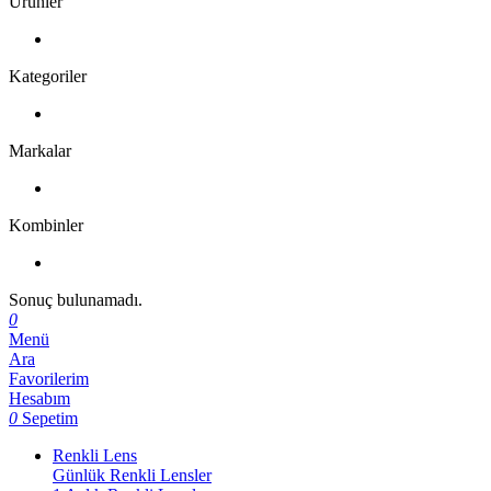
Ürünler
Kategoriler
Markalar
Kombinler
Sonuç bulunamadı.
0
Menü
Ara
Favorilerim
Hesabım
0
Sepetim
Renkli Lens
Günlük Renkli Lensler