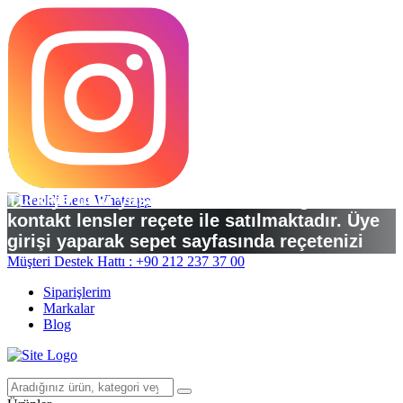
Türkiye’deki yasal düzenlemelere göre
kontakt lensler reçete ile satılmaktadır. Üye
girişi yaparak sepet sayfasında reçetenizi
yükleyebilirsiniz.
Müşteri Destek Hattı : +90 212 237 37 00
Siparişlerim
Markalar
Blog