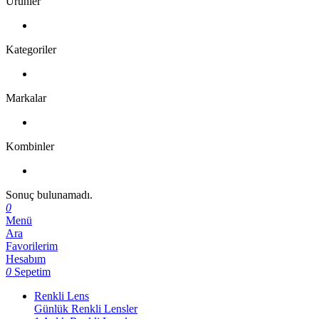
Ürünler
Kategoriler
Markalar
Kombinler
Sonuç bulunamadı.
0
Menü
Ara
Favorilerim
Hesabım
0
Sepetim
Renkli Lens
Günlük Renkli Lensler