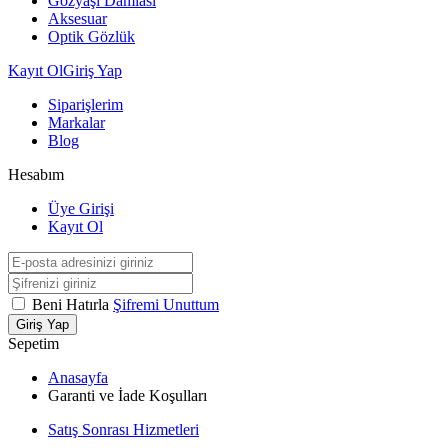
Gözyaşı Damlası
Aksesuar
Optik Gözlük
Kayıt Ol
Giriş Yap
Siparişlerim
Markalar
Blog
Hesabım
Üye Girişi
Kayıt Ol
Beni Hatırla
Şifremi Unuttum
Giriş Yap
Sepetim
Anasayfa
Garanti ve İade Koşulları
Satış Sonrası Hizmetleri