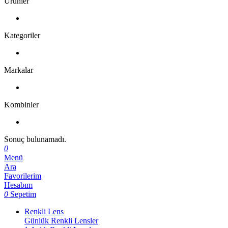
Ürünler
Kategoriler
Markalar
Kombinler
Sonuç bulunamadı.
0
Menü
Ara
Favorilerim
Hesabım
0
Sepetim
Renkli Lens
Günlük Renkli Lensler