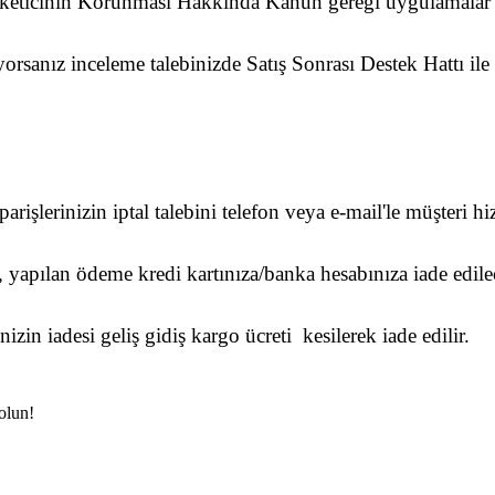
 Tüketicinin Korunması Hakkında Kanun gereği uygulamalar e
rsanız inceleme talebinizde Satış Sonrası Destek Hattı ile
lerinizin iptal talebini telefon veya e-mail'le müşteri hiz
 yapılan ödeme kredi kartınıza/banka hesabınıza iade edile
in iadesi geliş gidiş kargo ücreti kesilerek iade edilir.
olun!