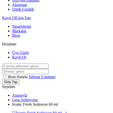
Gözyaşı Damlası
Aksesuar
Optik Gözlük
Kayıt Ol
Giriş Yap
Siparişlerim
Markalar
Blog
Hesabım
Üye Girişi
Kayıt Ol
Beni Hatırla
Şifremi Unuttum
Giriş Yap
Sepetim
Anasayfa
Lens Solüsyonu
Iconic Fresh Solüsyon 60 ml