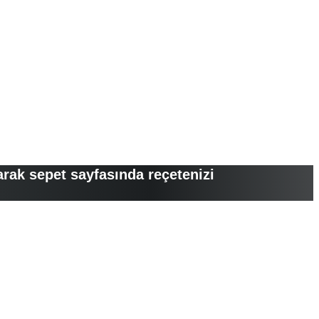
arak sepet sayfasında reçetenizi