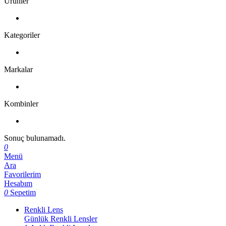
Ürünler
Kategoriler
Markalar
Kombinler
Sonuç bulunamadı.
0
Menü
Ara
Favorilerim
Hesabım
0
Sepetim
Renkli Lens
Günlük Renkli Lensler