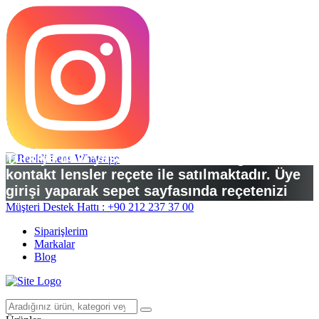
Türkiye’deki yasal düzenlemelere göre
kontakt lensler reçete ile satılmaktadır. Üye
girişi yaparak sepet sayfasında reçetenizi
yükleyebilirsiniz.
Müşteri Destek Hattı : +90 212 237 37 00
Siparişlerim
Markalar
Blog