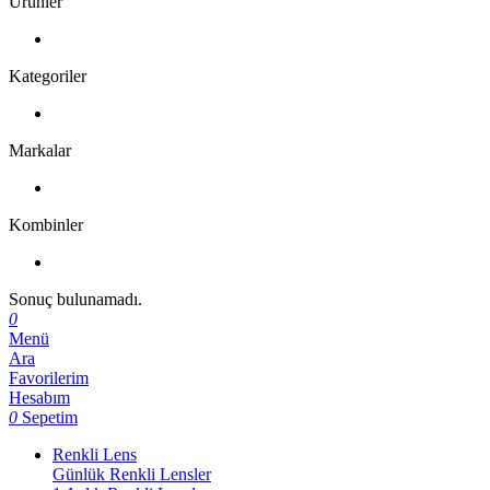
Ürünler
Kategoriler
Markalar
Kombinler
Sonuç bulunamadı.
0
Menü
Ara
Favorilerim
Hesabım
0
Sepetim
Renkli Lens
Günlük Renkli Lensler