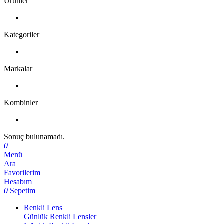
Ürünler
Kategoriler
Markalar
Kombinler
Sonuç bulunamadı.
0
Menü
Ara
Favorilerim
Hesabım
0
Sepetim
Renkli Lens
Günlük Renkli Lensler