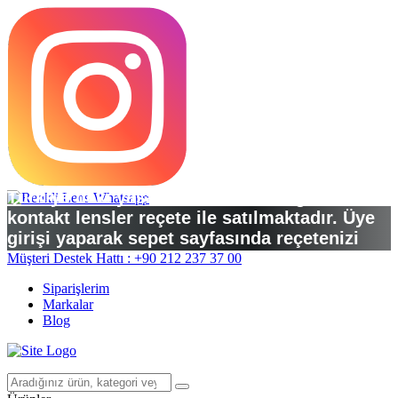
Türkiye’deki yasal düzenlemelere göre
kontakt lensler reçete ile satılmaktadır. Üye
girişi yaparak sepet sayfasında reçetenizi
yükleyebilirsiniz.
Müşteri Destek Hattı : +90 212 237 37 00
Siparişlerim
Markalar
Blog