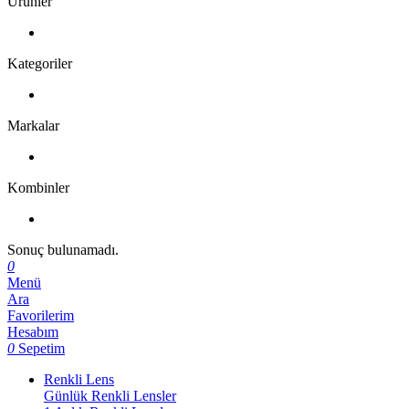
Ürünler
Kategoriler
Markalar
Kombinler
Sonuç bulunamadı.
0
Menü
Ara
Favorilerim
Hesabım
0
Sepetim
Renkli Lens
Günlük Renkli Lensler