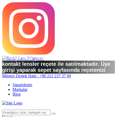
Türkiye’deki yasal düzenlemelere göre
kontakt lensler reçete ile satılmaktadır. Üye
girişi yaparak sepet sayfasında reçetenizi
yükleyebilirsiniz.
Müşteri Destek Hattı : +90 212 237 37 00
Siparişlerim
Markalar
Blog