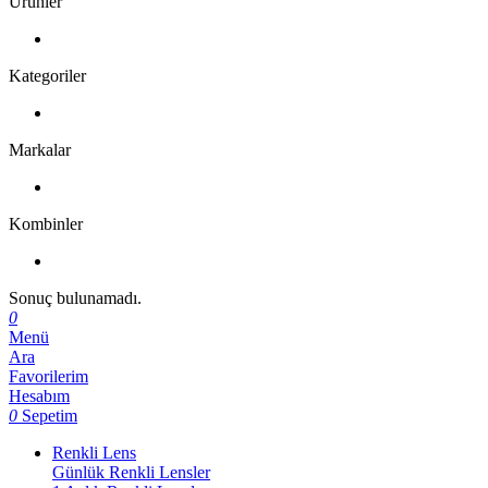
Ürünler
Kategoriler
Markalar
Kombinler
Sonuç bulunamadı.
0
Menü
Ara
Favorilerim
Hesabım
0
Sepetim
Renkli Lens
Günlük Renkli Lensler