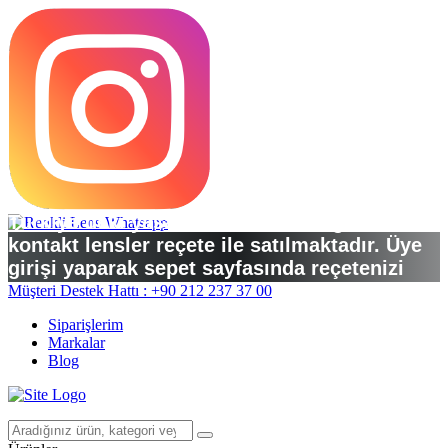
Türkiye’deki yasal düzenlemelere göre
kontakt lensler reçete ile satılmaktadır. Üye
girişi yaparak sepet sayfasında reçetenizi
yükleyebilirsiniz.
Müşteri Destek Hattı : +90 212 237 37 00
Siparişlerim
Markalar
Blog