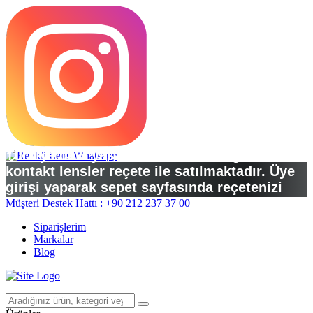
Türkiye’deki yasal düzenlemelere göre
kontakt lensler reçete ile satılmaktadır. Üye
girişi yaparak sepet sayfasında reçetenizi
yükleyebilirsiniz.
Müşteri Destek Hattı : +90 212 237 37 00
Siparişlerim
Markalar
Blog