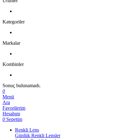
Ürünler
Kategoriler
Markalar
Kombinler
Sonuç bulunamadı.
0
Menü
Ara
Favorilerim
Hesabım
0
Sepetim
Renkli Lens
Günlük Renkli Lensler