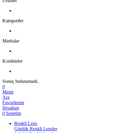
Ürünler
Kategoriler
Markalar
Kombinler
Sonuç bulunamadı.
0
Menü
Ara
Favorilerim
Hesabım
0
Sepetim
Renkli Lens
Günlük Renkli Lensler