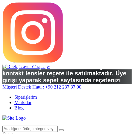
Türkiye’deki yasal düzenlemelere göre
kontakt lensler reçete ile satılmaktadır. Üye
girişi yaparak sepet sayfasında reçetenizi
yükleyebilirsiniz.
Müşteri Destek Hattı : +90 212 237 37 00
Siparişlerim
Markalar
Blog