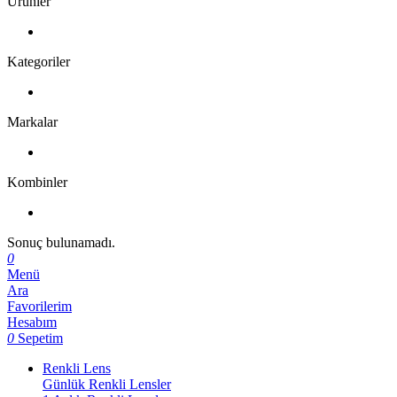
Ürünler
Kategoriler
Markalar
Kombinler
Sonuç bulunamadı.
0
Menü
Ara
Favorilerim
Hesabım
0
Sepetim
Renkli Lens
Günlük Renkli Lensler