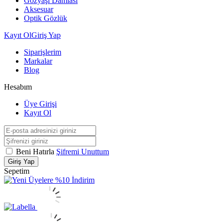
Gözyaşı Damlası
Aksesuar
Optik Gözlük
Kayıt Ol
Giriş Yap
Siparişlerim
Markalar
Blog
Hesabım
Üye Girişi
Kayıt Ol
Beni Hatırla
Şifremi Unuttum
Giriş Yap
Sepetim