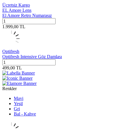
Ücretsiz Kargo
EL Amore Lens
El Amore Retro Numarasız
1.999,00
TL
Optifresh
Optifresh Intensive Göz Damlası
499,00
TL
Renkler
Mavi
Yeşil
Gri
Bal - Kahve