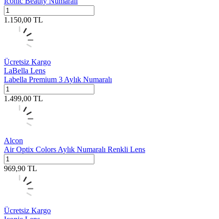
Iconic Beauty Numaralı
1.150,00
TL
Ücretsiz Kargo
LaBella Lens
Labella Premium 3 Aylık Numaralı
1.499,00
TL
Alcon
Air Optix Colors Aylık Numaralı Renkli Lens
969,90
TL
Ücretsiz Kargo