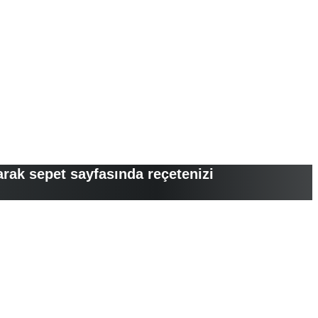
arak sepet sayfasında reçetenizi