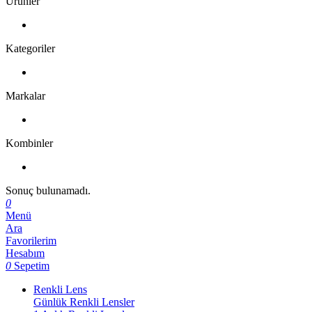
Ürünler
Kategoriler
Markalar
Kombinler
Sonuç bulunamadı.
0
Menü
Ara
Favorilerim
Hesabım
0
Sepetim
Renkli Lens
Günlük Renkli Lensler