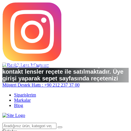
Türkiye’deki yasal düzenlemelere göre
kontakt lensler reçete ile satılmaktadır. Üye
girişi yaparak sepet sayfasında reçetenizi
yükleyebilirsiniz.
Müşteri Destek Hattı : +90 212 237 37 00
Siparişlerim
Markalar
Blog