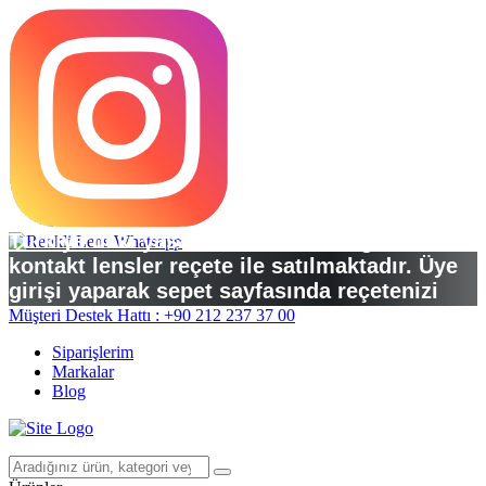
Türkiye’deki yasal düzenlemelere göre
kontakt lensler reçete ile satılmaktadır. Üye
girişi yaparak sepet sayfasında reçetenizi
yükleyebilirsiniz.
Müşteri Destek Hattı : +90 212 237 37 00
Siparişlerim
Markalar
Blog