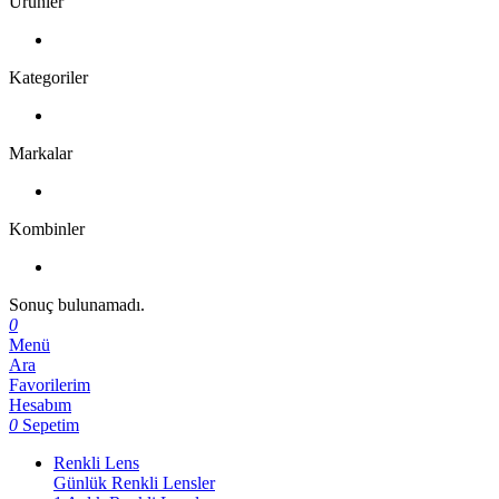
Ürünler
Kategoriler
Markalar
Kombinler
Sonuç bulunamadı.
0
Menü
Ara
Favorilerim
Hesabım
0
Sepetim
Renkli Lens
Günlük Renkli Lensler