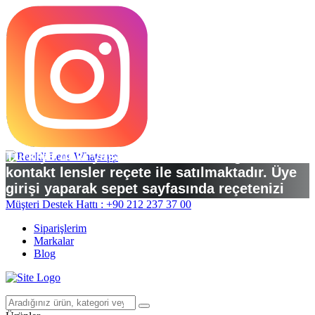
Türkiye’deki yasal düzenlemelere göre
kontakt lensler reçete ile satılmaktadır. Üye
girişi yaparak sepet sayfasında reçetenizi
yükleyebilirsiniz.
Müşteri Destek Hattı : +90 212 237 37 00
Siparişlerim
Markalar
Blog