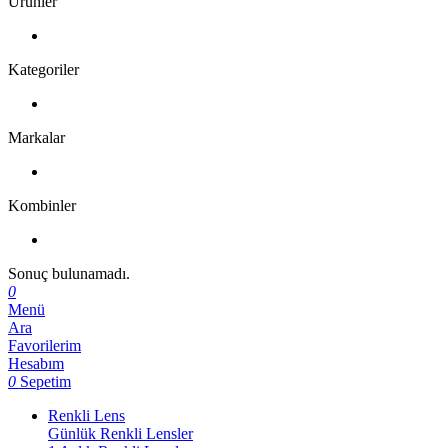
Ürünler
Kategoriler
Markalar
Kombinler
Sonuç bulunamadı.
0
Menü
Ara
Favorilerim
Hesabım
0
Sepetim
Renkli Lens
Günlük Renkli Lensler