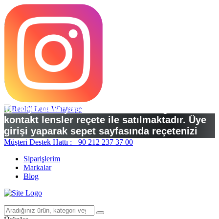
Türkiye’deki yasal düzenlemelere göre
kontakt lensler reçete ile satılmaktadır. Üye
girişi yaparak sepet sayfasında reçetenizi
yükleyebilirsiniz.
Müşteri Destek Hattı : +90 212 237 37 00
Siparişlerim
Markalar
Blog