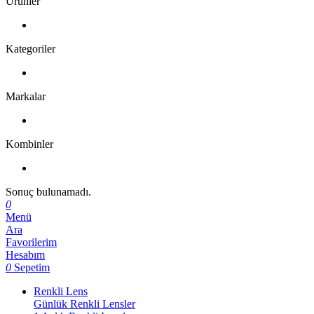
Ürünler
Kategoriler
Markalar
Kombinler
Sonuç bulunamadı.
0
Menü
Ara
Favorilerim
Hesabım
0
Sepetim
Renkli Lens
Günlük Renkli Lensler