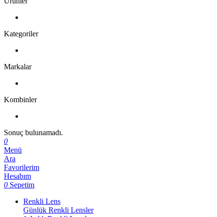
Ürünler
Kategoriler
Markalar
Kombinler
Sonuç bulunamadı.
0
Menü
Ara
Favorilerim
Hesabım
0
Sepetim
Renkli Lens
Günlük Renkli Lensler