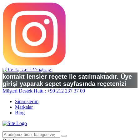
Türkiye’deki yasal düzenlemelere göre
kontakt lensler reçete ile satılmaktadır. Üye
girişi yaparak sepet sayfasında reçetenizi
yükleyebilirsiniz.
Müşteri Destek Hattı : +90 212 237 37 00
Siparişlerim
Markalar
Blog