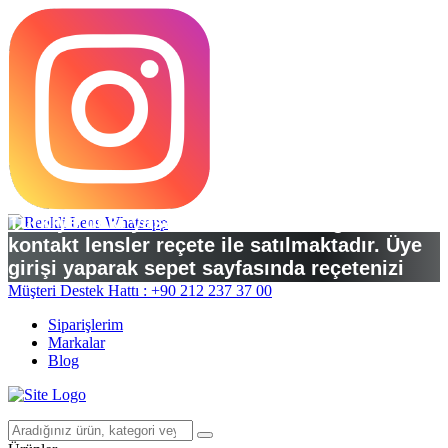
Türkiye’deki yasal düzenlemelere göre
kontakt lensler reçete ile satılmaktadır. Üye
girişi yaparak sepet sayfasında reçetenizi
yükleyebilirsiniz.
Müşteri Destek Hattı : +90 212 237 37 00
Siparişlerim
Markalar
Blog