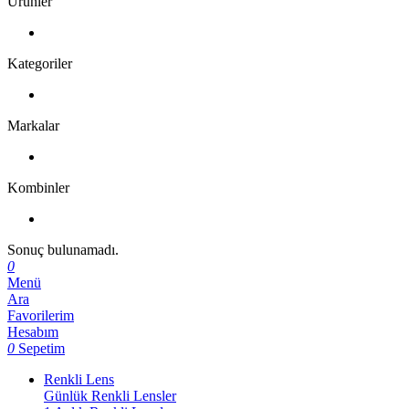
Ürünler
Kategoriler
Markalar
Kombinler
Sonuç bulunamadı.
0
Menü
Ara
Favorilerim
Hesabım
0
Sepetim
Renkli Lens
Günlük Renkli Lensler