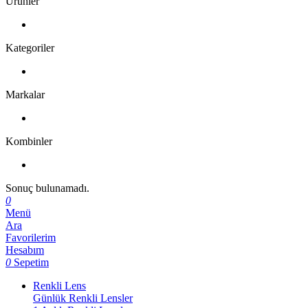
Ürünler
Kategoriler
Markalar
Kombinler
Sonuç bulunamadı.
0
Menü
Ara
Favorilerim
Hesabım
0
Sepetim
Renkli Lens
Günlük Renkli Lensler