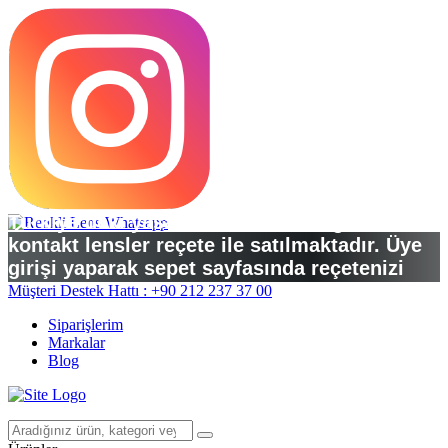
Türkiye’deki yasal düzenlemelere göre
kontakt lensler reçete ile satılmaktadır. Üye
girişi yaparak sepet sayfasında reçetenizi
yükleyebilirsiniz.
Müşteri Destek Hattı : +90 212 237 37 00
Siparişlerim
Markalar
Blog