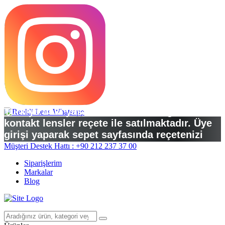
Türkiye’deki yasal düzenlemelere göre
kontakt lensler reçete ile satılmaktadır. Üye
girişi yaparak sepet sayfasında reçetenizi
yükleyebilirsiniz.
Müşteri Destek Hattı : +90 212 237 37 00
Siparişlerim
Markalar
Blog