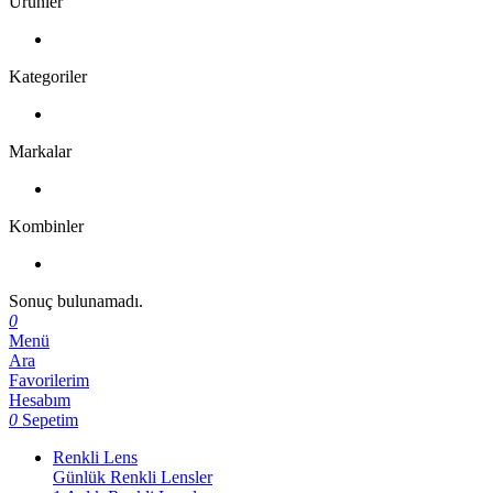
Ürünler
Kategoriler
Markalar
Kombinler
Sonuç bulunamadı.
0
Menü
Ara
Favorilerim
Hesabım
0
Sepetim
Renkli Lens
Günlük Renkli Lensler