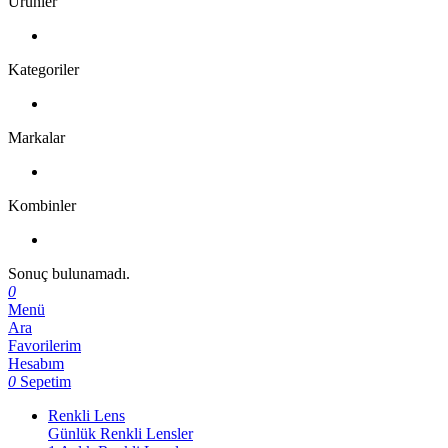
Ürünler
Kategoriler
Markalar
Kombinler
Sonuç bulunamadı.
0
Menü
Ara
Favorilerim
Hesabım
0
Sepetim
Renkli Lens
Günlük Renkli Lensler