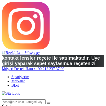
Türkiye’deki yasal düzenlemelere göre
kontakt lensler reçete ile satılmaktadır. Üye
girişi yaparak sepet sayfasında reçetenizi
yükleyebilirsiniz.
Müşteri Destek Hattı : +90 212 237 37 00
Siparişlerim
Markalar
Blog