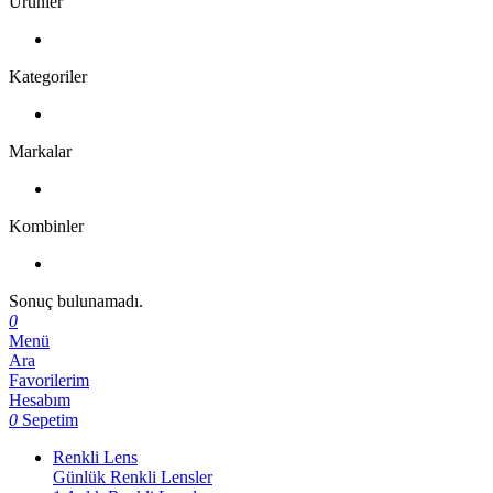
Ürünler
Kategoriler
Markalar
Kombinler
Sonuç bulunamadı.
0
Menü
Ara
Favorilerim
Hesabım
0
Sepetim
Renkli Lens
Günlük Renkli Lensler