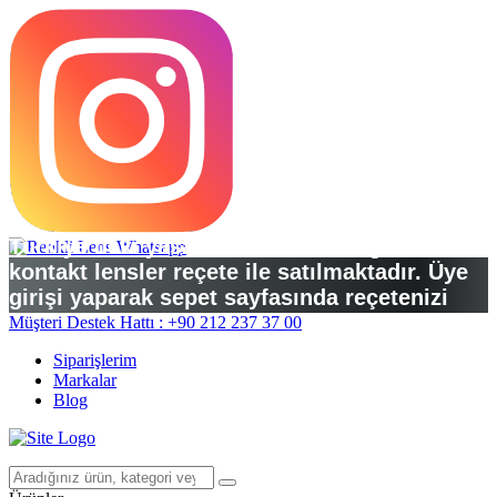
Türkiye’deki yasal düzenlemelere göre
kontakt lensler reçete ile satılmaktadır. Üye
girişi yaparak sepet sayfasında reçetenizi
yükleyebilirsiniz.
Müşteri Destek Hattı : +90 212 237 37 00
Siparişlerim
Markalar
Blog