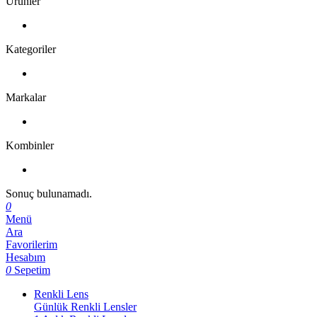
Ürünler
Kategoriler
Markalar
Kombinler
Sonuç bulunamadı.
0
Menü
Ara
Favorilerim
Hesabım
0
Sepetim
Renkli Lens
Günlük Renkli Lensler