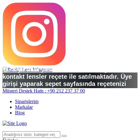
Türkiye’deki yasal düzenlemelere göre
kontakt lensler reçete ile satılmaktadır. Üye
girişi yaparak sepet sayfasında reçetenizi
yükleyebilirsiniz.
Müşteri Destek Hattı : +90 212 237 37 00
Siparişlerim
Markalar
Blog