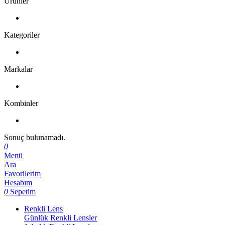
Ürünler
Kategoriler
Markalar
Kombinler
Sonuç bulunamadı.
0
Menü
Ara
Favorilerim
Hesabım
0
Sepetim
Renkli Lens
Günlük Renkli Lensler