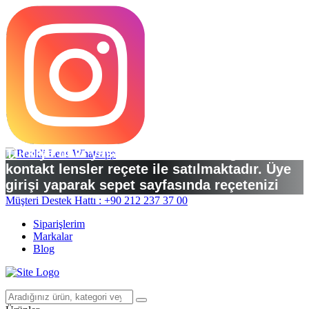
Türkiye’deki yasal düzenlemelere göre
kontakt lensler reçete ile satılmaktadır. Üye
girişi yaparak sepet sayfasında reçetenizi
yükleyebilirsiniz.
Müşteri Destek Hattı : +90 212 237 37 00
Siparişlerim
Markalar
Blog