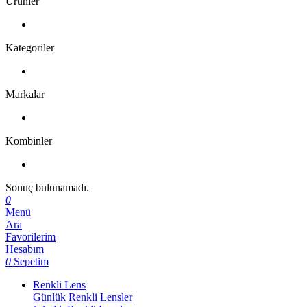
Ürünler
Kategoriler
Markalar
Kombinler
Sonuç bulunamadı.
0
Menü
Ara
Favorilerim
Hesabım
0
Sepetim
Renkli Lens
Günlük Renkli Lensler