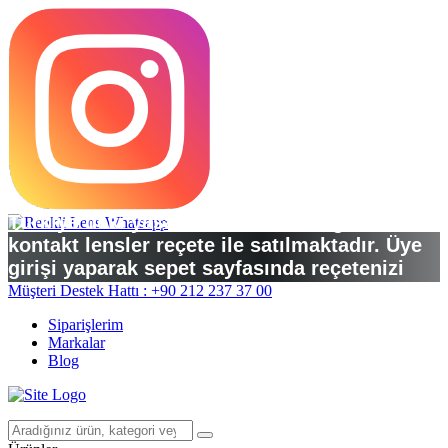
Türkiye’deki yasal düzenlemelere göre
kontakt lensler reçete ile satılmaktadır. Üye
girişi yaparak sepet sayfasında reçetenizi
yükleyebilirsiniz.
Müşteri Destek Hattı : +90 212 237 37 00
Siparişlerim
Markalar
Blog