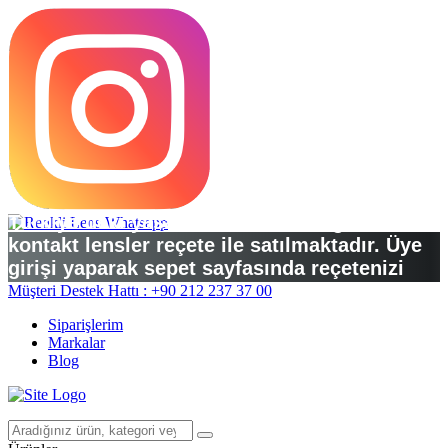
Türkiye’deki yasal düzenlemelere göre
kontakt lensler reçete ile satılmaktadır. Üye
girişi yaparak sepet sayfasında reçetenizi
yükleyebilirsiniz.
Müşteri Destek Hattı : +90 212 237 37 00
Siparişlerim
Markalar
Blog