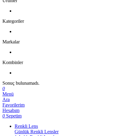
Ürünler
Kategoriler
Markalar
Kombinler
Sonuç bulunamadı.
0
Menü
Ara
Favorilerim
Hesabım
0
Sepetim
Renkli Lens
Günlük Renkli Lensler