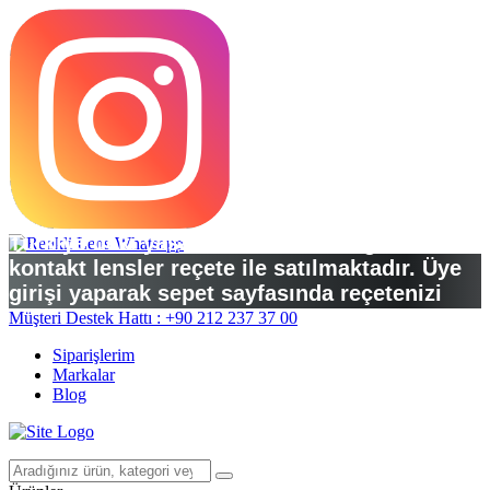
Türkiye’deki yasal düzenlemelere göre
kontakt lensler reçete ile satılmaktadır. Üye
girişi yaparak sepet sayfasında reçetenizi
yükleyebilirsiniz.
Müşteri Destek Hattı : +90 212 237 37 00
Siparişlerim
Markalar
Blog