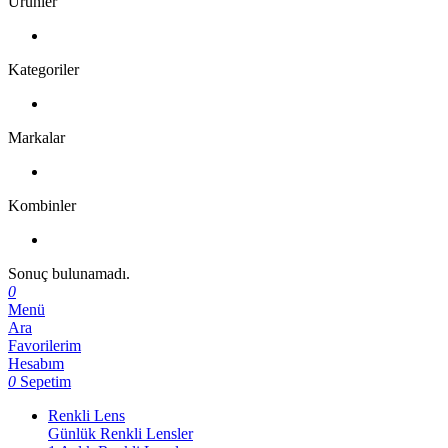
Ürünler
Kategoriler
Markalar
Kombinler
Sonuç bulunamadı.
0
Menü
Ara
Favorilerim
Hesabım
0
Sepetim
Renkli Lens
Günlük Renkli Lensler