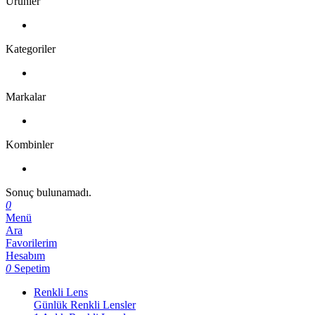
Ürünler
Kategoriler
Markalar
Kombinler
Sonuç bulunamadı.
0
Menü
Ara
Favorilerim
Hesabım
0
Sepetim
Renkli Lens
Günlük Renkli Lensler