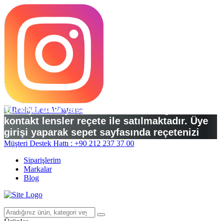
Türkiye’deki yasal düzenlemelere göre
kontakt lensler reçete ile satılmaktadır. Üye
girişi yaparak sepet sayfasında reçetenizi
yükleyebilirsiniz.
Müşteri Destek Hattı : +90 212 237 37 00
Siparişlerim
Markalar
Blog