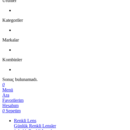
Ürünler
Kategoriler
Markalar
Kombinler
Sonuç bulunamadı.
0
Menü
Ara
Favorilerim
Hesabım
0
Sepetim
Renkli Lens
Günlük Renkli Lensler