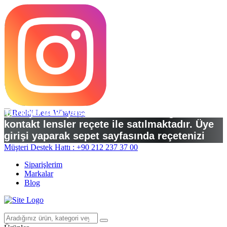
Türkiye’deki yasal düzenlemelere göre
kontakt lensler reçete ile satılmaktadır. Üye
girişi yaparak sepet sayfasında reçetenizi
yükleyebilirsiniz.
Müşteri Destek Hattı : +90 212 237 37 00
Siparişlerim
Markalar
Blog