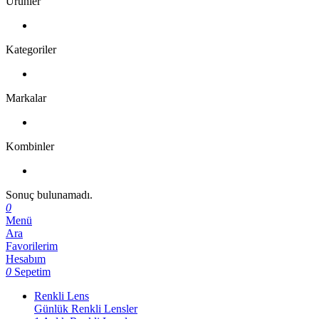
Ürünler
Kategoriler
Markalar
Kombinler
Sonuç bulunamadı.
0
Menü
Ara
Favorilerim
Hesabım
0
Sepetim
Renkli Lens
Günlük Renkli Lensler