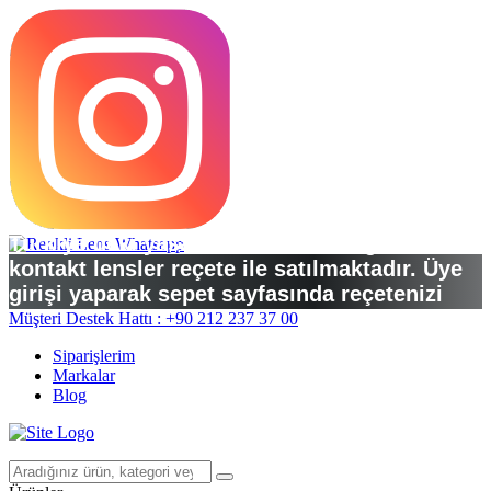
Türkiye’deki yasal düzenlemelere göre
kontakt lensler reçete ile satılmaktadır. Üye
girişi yaparak sepet sayfasında reçetenizi
yükleyebilirsiniz.
Müşteri Destek Hattı : +90 212 237 37 00
Siparişlerim
Markalar
Blog