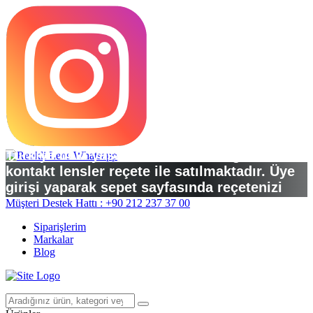
Türkiye’deki yasal düzenlemelere göre
kontakt lensler reçete ile satılmaktadır. Üye
girişi yaparak sepet sayfasında reçetenizi
yükleyebilirsiniz.
Müşteri Destek Hattı : +90 212 237 37 00
Siparişlerim
Markalar
Blog