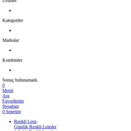
Ürünler
Kategoriler
Markalar
Kombinler
Sonuç bulunamadı.
0
Menü
Ara
Favorilerim
Hesabım
0
Sepetim
Renkli Lens
Günlük Renkli Lensler