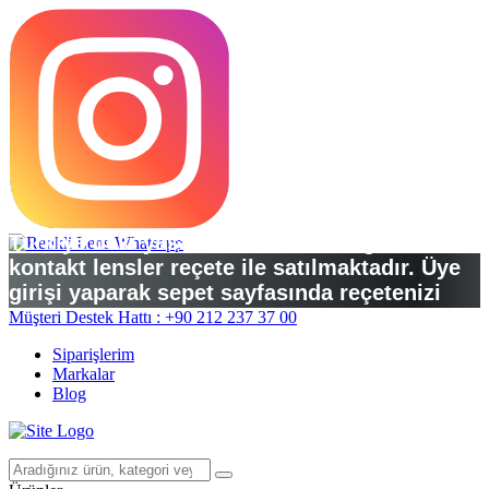
Türkiye’deki yasal düzenlemelere göre
kontakt lensler reçete ile satılmaktadır. Üye
girişi yaparak sepet sayfasında reçetenizi
yükleyebilirsiniz.
Müşteri Destek Hattı : +90 212 237 37 00
Siparişlerim
Markalar
Blog