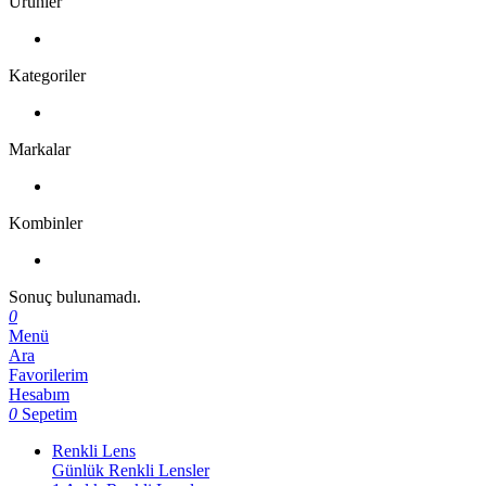
Ürünler
Kategoriler
Markalar
Kombinler
Sonuç bulunamadı.
0
Menü
Ara
Favorilerim
Hesabım
0
Sepetim
Renkli Lens
Günlük Renkli Lensler