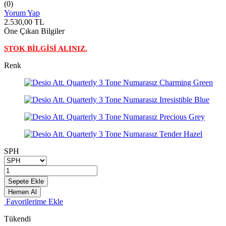
(0)
Yorum Yap
2.530,00
TL
Öne Çıkan Bilgiler
STOK BİLGİSİ ALINIZ.
Renk
SPH
Sepete Ekle
Hemen Al
Favorilerime Ekle
Tükendi