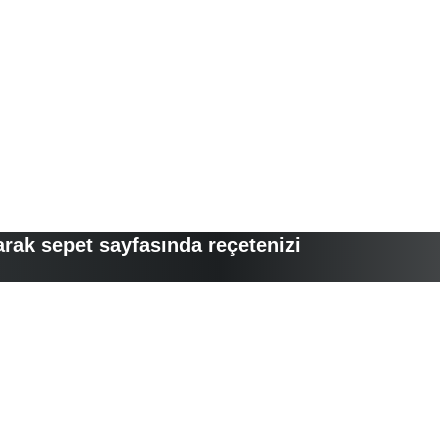
arak sepet sayfasında reçetenizi