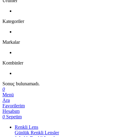
Ürünler
Kategoriler
Markalar
Kombinler
Sonuç bulunamadı.
0
Menü
Ara
Favorilerim
Hesabım
0
Sepetim
Renkli Lens
Günlük Renkli Lensler