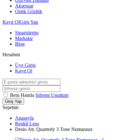
Gözyaşı Damlası
Aksesuar
Optik Gözlük
Kayıt Ol
Giriş Yap
Siparişlerim
Markalar
Blog
Hesabım
Üye Girişi
Kayıt Ol
Beni Hatırla
Şifremi Unuttum
Giriş Yap
Sepetim
Anasayfa
Renkli Lens
Desio Att. Quarterly 3 Tone Numarasız