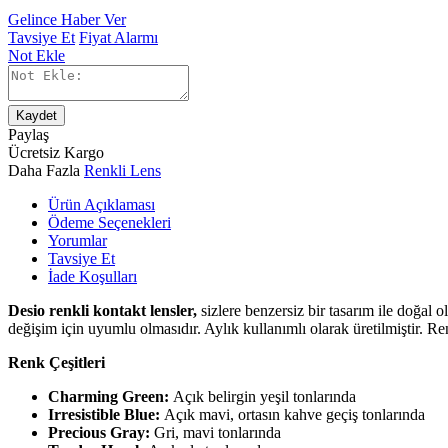
Gelince Haber Ver
Tavsiye Et
Fiyat Alarmı
Not Ekle
Kaydet
Paylaş
Ücretsiz Kargo
Daha Fazla
Renkli Lens
Ürün Açıklaması
Ödeme Seçenekleri
Yorumlar
Tavsiye Et
İade Koşulları
Desio renkli kontakt lensler,
sizlere benzersiz bir tasarım ile doğal o
değişim için uyumlu olmasıdır. Aylık kullanımlı olarak üretilmiştir.
Ren
Renk Çeşitleri
Charming Green:
Açık belirgin yeşil tonlarında
Irresistible Blue:
Açık mavi, ortasın kahve geçiş tonlarında
Precious Gray:
Gri, mavi tonlarında