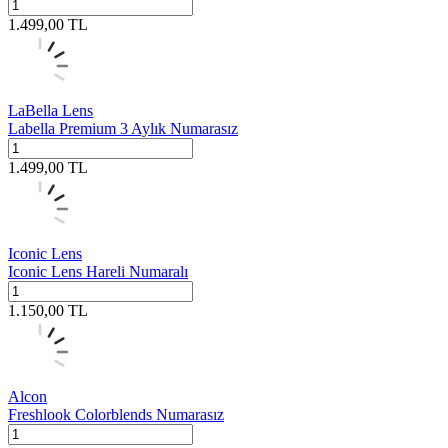
1.499,00
TL
LaBella Lens
Labella Premium 3 Aylık Numarasız
1.499,00
TL
Iconic Lens
Iconic Lens Hareli Numaralı
1.150,00
TL
Alcon
Freshlook Colorblends Numarasız