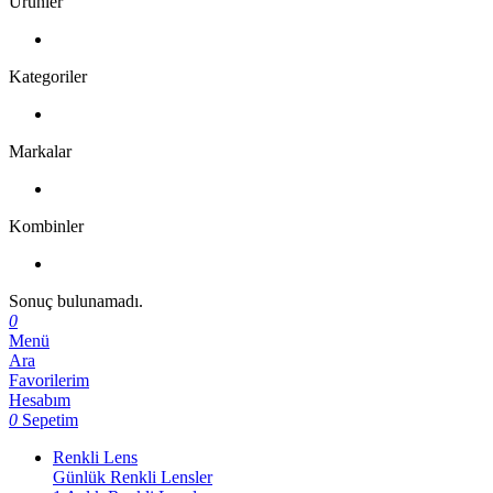
Ürünler
Kategoriler
Markalar
Kombinler
Sonuç bulunamadı.
0
Menü
Ara
Favorilerim
Hesabım
0
Sepetim
Renkli Lens
Günlük Renkli Lensler