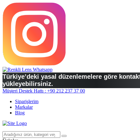
Türkiye’deki yasal düzenlemelere göre kontakt 
yükleyebilirsiniz.
Müşteri Destek Hattı : +90 212 237 37 00
Siparişlerim
Markalar
Blog