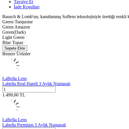
Tavsiye Et
İade Koşulları
Bausch & Lomb'un, kanıtlanmış Soflens teknolojisiyle ürettiği renkli k
Green Turquoise
Green Amazon
Green(Dark)
Light Green
Blue Topaz
Sepete Ekle
Benzer Ürünler
LaBella Lens
Labella Real Hareli 3 Aylık Numaralı
1.499,00
TL
LaBella Lens
Labella Premium 3 Aylık Numaralı