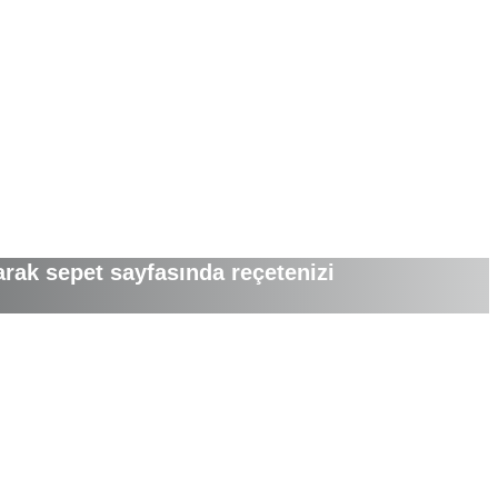
arak sepet sayfasında reçetenizi