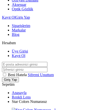
Gözyaşı Damlası
Aksesuar
Optik Gözlük
Kayıt Ol
Giriş Yap
Siparişlerim
Markalar
Blog
Hesabım
Üye Girişi
Kayıt Ol
Beni Hatırla
Şifremi Unuttum
Giriş Yap
Sepetim
Anasayfa
Renkli Lens
Star Colors Numarasız