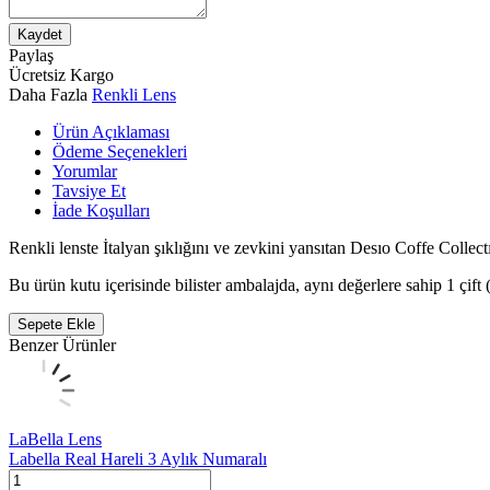
Kaydet
Paylaş
Ücretsiz Kargo
Daha Fazla
Renkli Lens
Ürün Açıklaması
Ödeme Seçenekleri
Yorumlar
Tavsiye Et
İade Koşulları
Renkli lenste İtalyan şıklığını ve zevkini yansıtan Desıo Coffe Collec
Bu ürün kutu içerisinde bilister ambalajda, aynı değerlere sahip 1 çift 
Sepete Ekle
Benzer Ürünler
LaBella Lens
Labella Real Hareli 3 Aylık Numaralı