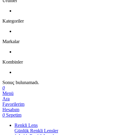
Ürünler
Kategoriler
Markalar
Kombinler
Sonuç bulunamadı.
0
Menü
Ara
Favorilerim
Hesabım
0
Sepetim
Renkli Lens
Günlük Renkli Lensler