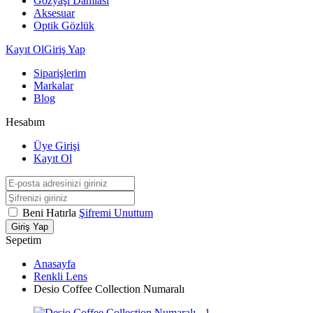
Gözyaşı Damlası
Aksesuar
Optik Gözlük
Kayıt Ol
Giriş Yap
Siparişlerim
Markalar
Blog
Hesabım
Üye Girişi
Kayıt Ol
Beni Hatırla
Şifremi Unuttum
Giriş Yap
Sepetim
Anasayfa
Renkli Lens
Desio Coffee Collection Numaralı