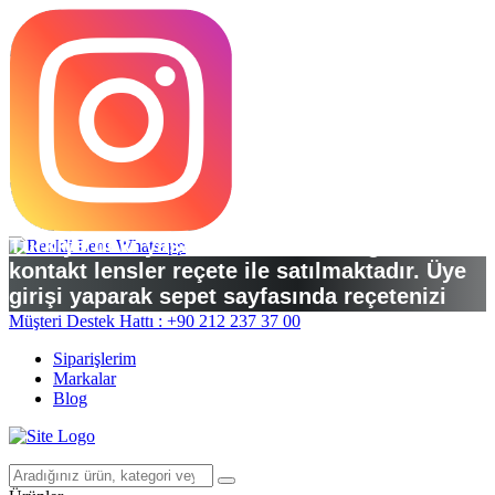
Türkiye’deki yasal düzenlemelere göre
kontakt lensler reçete ile satılmaktadır. Üye
girişi yaparak sepet sayfasında reçetenizi
yükleyebilirsiniz.
Müşteri Destek Hattı : +90 212 237 37 00
Siparişlerim
Markalar
Blog