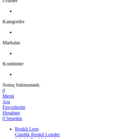
Ürünler
Kategoriler
Markalar
Kombinler
Sonuç bulunamadı.
0
Menü
Ara
Favorilerim
Hesabım
0
Sepetim
Renkli Lens
Günlük Renkli Lensler