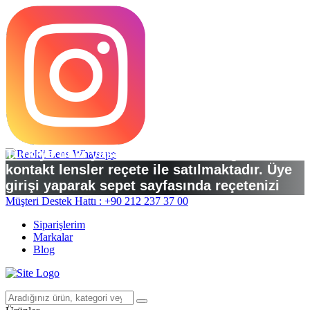
Türkiye’deki yasal düzenlemelere göre
kontakt lensler reçete ile satılmaktadır. Üye
girişi yaparak sepet sayfasında reçetenizi
yükleyebilirsiniz.
Müşteri Destek Hattı : +90 212 237 37 00
Siparişlerim
Markalar
Blog