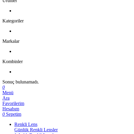
Ürünler
Kategoriler
Markalar
Kombinler
Sonuç bulunamadı.
0
Menü
Ara
Favorilerim
Hesabım
0
Sepetim
Renkli Lens
Günlük Renkli Lensler