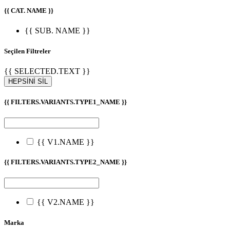
{{ CAT. NAME }}
{{ SUB. NAME }}
Seçilen Filtreler
{{ SELECTED.TEXT }}
HEPSİNİ SİL
{{ FILTERS.VARIANTS.TYPE1_NAME }}
{{ V1.NAME }}
{{ FILTERS.VARIANTS.TYPE2_NAME }}
{{ V2.NAME }}
Marka