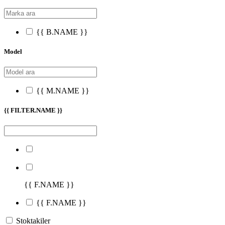
{{ B.NAME }}
Model
{{ M.NAME }}
{{ FILTER.NAME }}
{{ F.NAME }}
{{ F.NAME }}
Stoktakiler