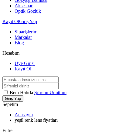
Gözyaşı Damlası
Aksesuar
Optik Gözlük
Kayıt Ol
Giriş Yap
Siparişlerim
Markalar
Blog
Hesabım
Üye Girişi
Kayıt Ol
Beni Hatırla
Şifremi Unuttum
Giriş Yap
Sepetim
Anasayfa
yeşil renk lens fiyatları
Filtre