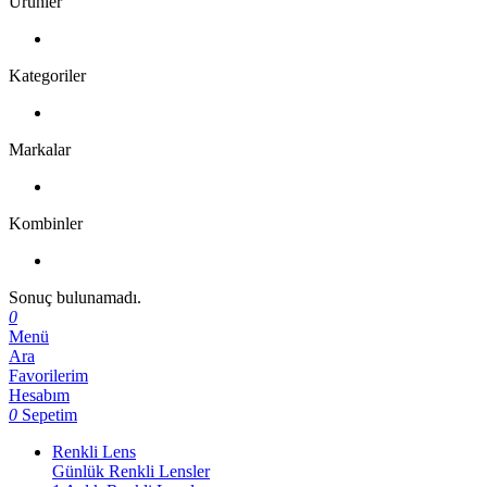
Ürünler
Kategoriler
Markalar
Kombinler
Sonuç bulunamadı.
0
Menü
Ara
Favorilerim
Hesabım
0
Sepetim
Renkli Lens
Günlük Renkli Lensler