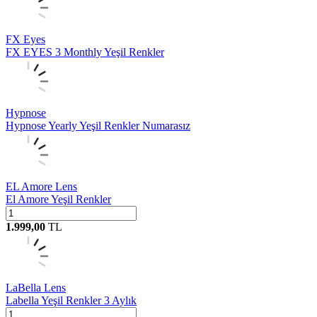
FX Eyes
FX EYES 3 Monthly Yeşil Renkler
Hypnose
Hypnose Yearly Yeşil Renkler Numarasız
EL Amore Lens
El Amore Yeşil Renkler
1.999,00
TL
LaBella Lens
Labella Yeşil Renkler 3 Aylık