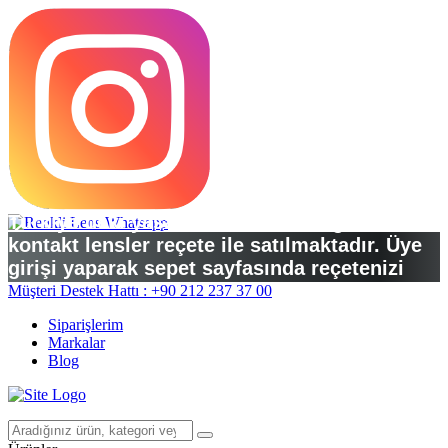
Türkiye’deki yasal düzenlemelere göre
kontakt lensler reçete ile satılmaktadır. Üye
girişi yaparak sepet sayfasında reçetenizi
yükleyebilirsiniz.
Müşteri Destek Hattı : +90 212 237 37 00
Siparişlerim
Markalar
Blog