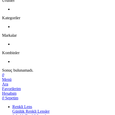
Ürünler
Kategoriler
Markalar
Kombinler
Sonuç bulunamadı.
0
Menü
Ara
Favorilerim
Hesabım
0
Sepetim
Renkli Lens
Günlük Renkli Lensler