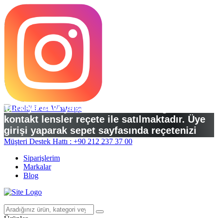
Türkiye’deki yasal düzenlemelere göre
kontakt lensler reçete ile satılmaktadır. Üye
girişi yaparak sepet sayfasında reçetenizi
yükleyebilirsiniz.
Müşteri Destek Hattı : +90 212 237 37 00
Siparişlerim
Markalar
Blog