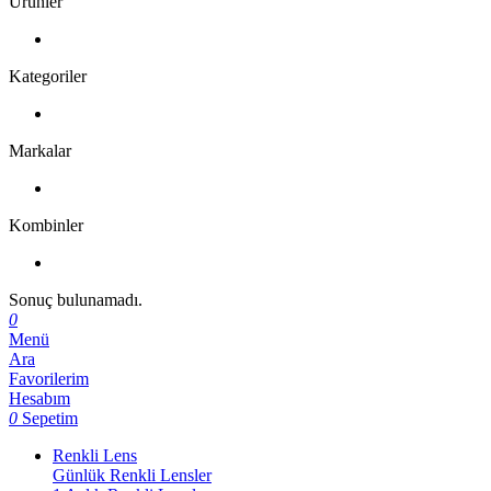
Ürünler
Kategoriler
Markalar
Kombinler
Sonuç bulunamadı.
0
Menü
Ara
Favorilerim
Hesabım
0
Sepetim
Renkli Lens
Günlük Renkli Lensler