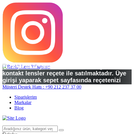
Türkiye’deki yasal düzenlemelere göre
kontakt lensler reçete ile satılmaktadır. Üye
girişi yaparak sepet sayfasında reçetenizi
yükleyebilirsiniz.
Müşteri Destek Hattı : +90 212 237 37 00
Siparişlerim
Markalar
Blog