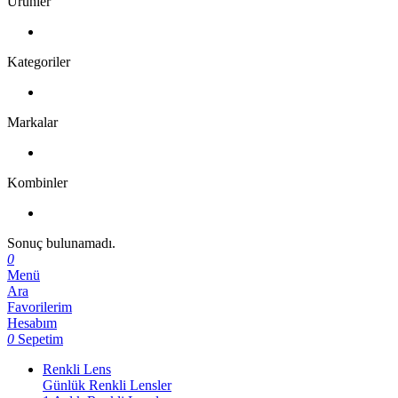
Ürünler
Kategoriler
Markalar
Kombinler
Sonuç bulunamadı.
0
Menü
Ara
Favorilerim
Hesabım
0
Sepetim
Renkli Lens
Günlük Renkli Lensler