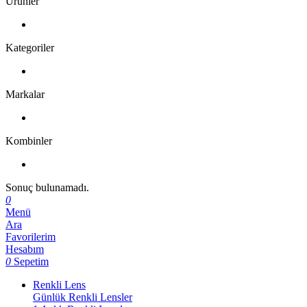
Ürünler
Kategoriler
Markalar
Kombinler
Sonuç bulunamadı.
0
Menü
Ara
Favorilerim
Hesabım
0
Sepetim
Renkli Lens
Günlük Renkli Lensler