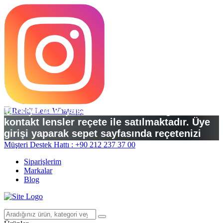
Türkiye’deki yasal düzenlemelere göre
kontakt lensler reçete ile satılmaktadır. Üye
girişi yaparak sepet sayfasında reçetenizi
yükleyebilirsiniz.
Müşteri Destek Hattı : +90 212 237 37 00
Siparişlerim
Markalar
Blog