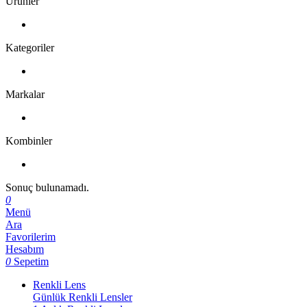
Ürünler
Kategoriler
Markalar
Kombinler
Sonuç bulunamadı.
0
Menü
Ara
Favorilerim
Hesabım
0
Sepetim
Renkli Lens
Günlük Renkli Lensler