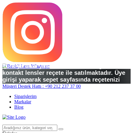
Türkiye’deki yasal düzenlemelere göre
kontakt lensler reçete ile satılmaktadır. Üye
girişi yaparak sepet sayfasında reçetenizi
yükleyebilirsiniz.
Müşteri Destek Hattı : +90 212 237 37 00
Siparişlerim
Markalar
Blog