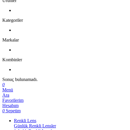
Ürünler
Kategoriler
Markalar
Kombinler
Sonuç bulunamadı.
0
Menü
Ara
Favorilerim
Hesabım
0
Sepetim
Renkli Lens
Günlük Renkli Lensler