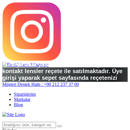
Türkiye’deki yasal düzenlemelere göre
kontakt lensler reçete ile satılmaktadır. Üye
girişi yaparak sepet sayfasında reçetenizi
yükleyebilirsiniz.
Müşteri Destek Hattı : +90 212 237 37 00
Siparişlerim
Markalar
Blog