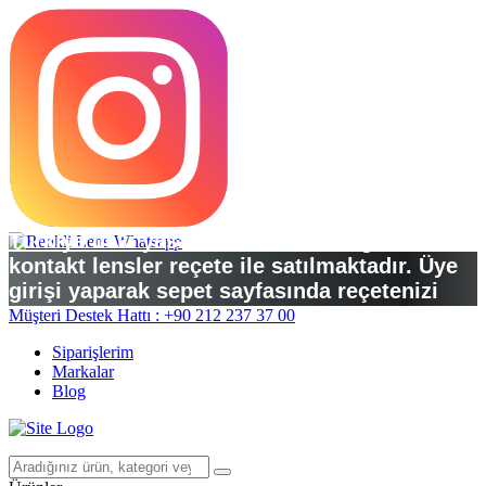
Türkiye’deki yasal düzenlemelere göre
kontakt lensler reçete ile satılmaktadır. Üye
girişi yaparak sepet sayfasında reçetenizi
yükleyebilirsiniz.
Müşteri Destek Hattı : +90 212 237 37 00
Siparişlerim
Markalar
Blog