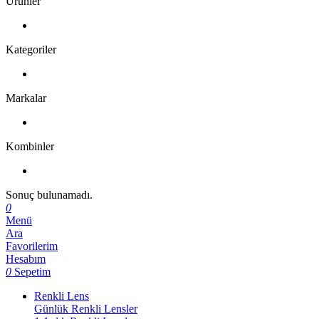
Ürünler
Kategoriler
Markalar
Kombinler
Sonuç bulunamadı.
0
Menü
Ara
Favorilerim
Hesabım
0
Sepetim
Renkli Lens
Günlük Renkli Lensler