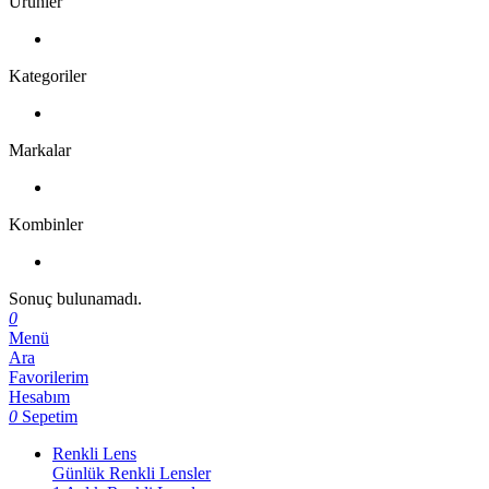
Ürünler
Kategoriler
Markalar
Kombinler
Sonuç bulunamadı.
0
Menü
Ara
Favorilerim
Hesabım
0
Sepetim
Renkli Lens
Günlük Renkli Lensler