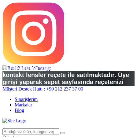
Türkiye’deki yasal düzenlemelere göre
kontakt lensler reçete ile satılmaktadır. Üye
girişi yaparak sepet sayfasında reçetenizi
yükleyebilirsiniz.
Müşteri Destek Hattı : +90 212 237 37 00
Siparişlerim
Markalar
Blog