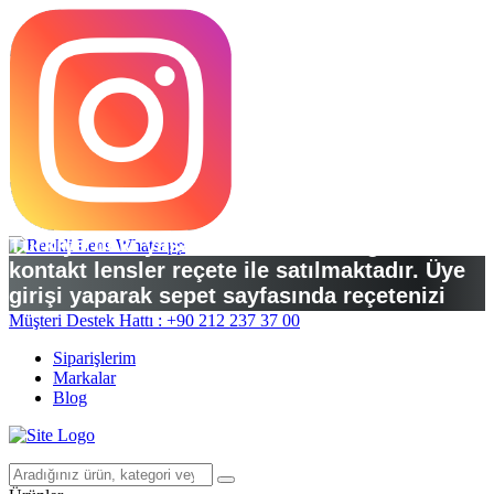
Türkiye’deki yasal düzenlemelere göre
kontakt lensler reçete ile satılmaktadır. Üye
girişi yaparak sepet sayfasında reçetenizi
yükleyebilirsiniz.
Müşteri Destek Hattı : +90 212 237 37 00
Siparişlerim
Markalar
Blog