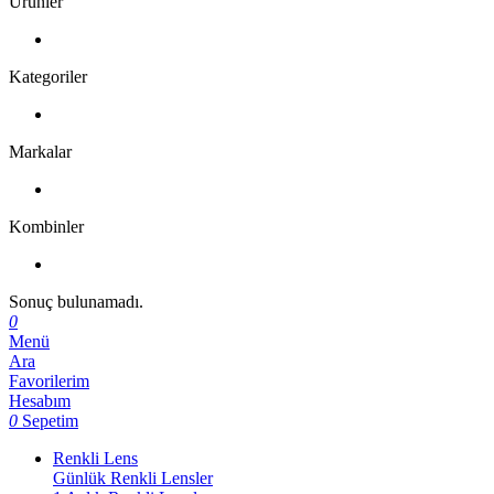
Ürünler
Kategoriler
Markalar
Kombinler
Sonuç bulunamadı.
0
Menü
Ara
Favorilerim
Hesabım
0
Sepetim
Renkli Lens
Günlük Renkli Lensler