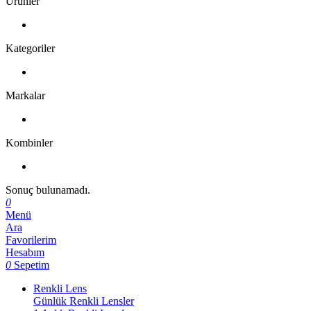
Ürünler
Kategoriler
Markalar
Kombinler
Sonuç bulunamadı.
0
Menü
Ara
Favorilerim
Hesabım
0
Sepetim
Renkli Lens
Günlük Renkli Lensler