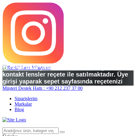
Türkiye’deki yasal düzenlemelere göre
kontakt lensler reçete ile satılmaktadır. Üye
girişi yaparak sepet sayfasında reçetenizi
yükleyebilirsiniz.
Müşteri Destek Hattı : +90 212 237 37 00
Siparişlerim
Markalar
Blog