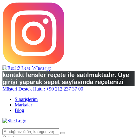
Türkiye’deki yasal düzenlemelere göre
kontakt lensler reçete ile satılmaktadır. Üye
girişi yaparak sepet sayfasında reçetenizi
yükleyebilirsiniz.
Müşteri Destek Hattı : +90 212 237 37 00
Siparişlerim
Markalar
Blog