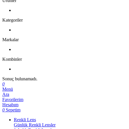
Ürünler
Kategoriler
Markalar
Kombinler
Sonuç bulunamadı.
0
Menü
Ara
Favorilerim
Hesabım
0
Sepetim
Renkli Lens
Günlük Renkli Lensler