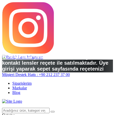
Türkiye’deki yasal düzenlemelere göre
kontakt lensler reçete ile satılmaktadır. Üye
girişi yaparak sepet sayfasında reçetenizi
yükleyebilirsiniz.
Müşteri Destek Hattı : +90 212 237 37 00
Siparişlerim
Markalar
Blog