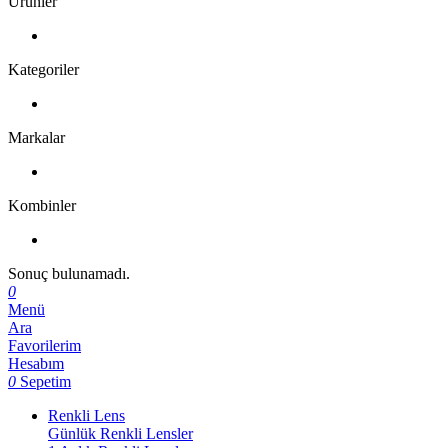
Ürünler
Kategoriler
Markalar
Kombinler
Sonuç bulunamadı.
0
Menü
Ara
Favorilerim
Hesabım
0
Sepetim
Renkli Lens
Günlük Renkli Lensler